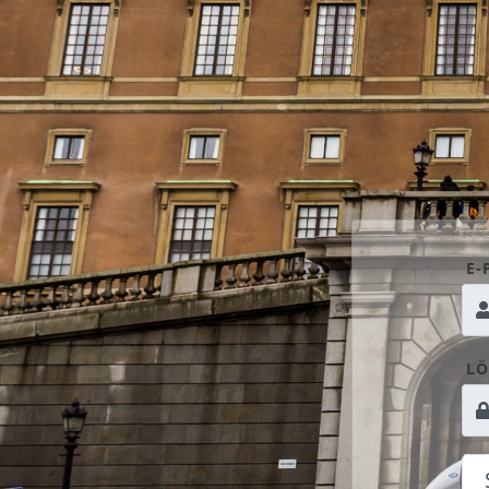
E-
LÖ